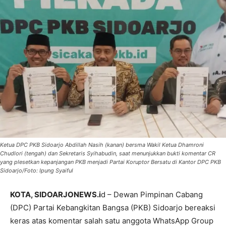
Ketua DPC PKB Sidoarjo Abdillah Nasih (kanan) bersma Wakil Ketua Dhamroni
Chudlori (tengah) dan Sekretaris Syihabudin, saat menunjukkan bukti komentar CR
yang plesetkan kepanjangan PKB menjadi Partai Koruptor Bersatu di Kantor DPC PKB
Sidoarjo/Foto: Ipung Syaiful
KOTA, SIDOARJONEWS.i
d – Dewan Pimpinan Cabang
(DPC) Partai Kebangkitan Bangsa (PKB) Sidoarjo bereaksi
keras atas komentar salah satu anggota WhatsApp Group