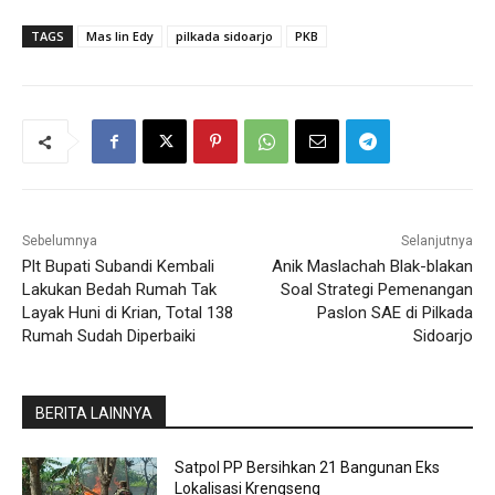
TAGS
Mas Iin Edy
pilkada sidoarjo
PKB
Sebelumnya
Selanjutnya
Plt Bupati Subandi Kembali
Anik Maslachah Blak-blakan
Lakukan Bedah Rumah Tak
Soal Strategi Pemenangan
Layak Huni di Krian, Total 138
Paslon SAE di Pilkada
Rumah Sudah Diperbaiki
Sidoarjo
BERITA LAINNYA
Satpol PP Bersihkan 21 Bangunan Eks
Lokalisasi Krengseng