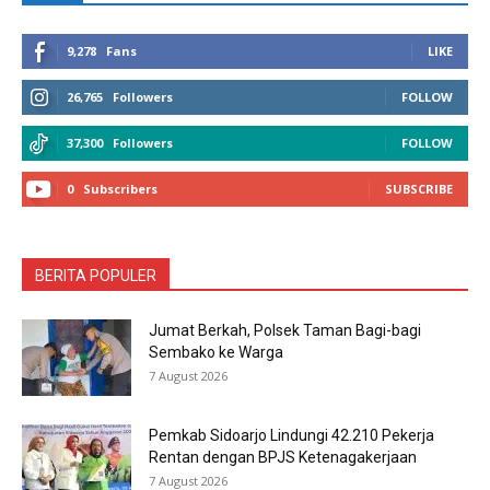
9,278
Fans
LIKE
26,765
Followers
FOLLOW
37,300
Followers
FOLLOW
0
Subscribers
SUBSCRIBE
BERITA POPULER
Jumat Berkah, Polsek Taman Bagi-bagi
Sembako ke Warga
7 August 2026
Pemkab Sidoarjo Lindungi 42.210 Pekerja
Rentan dengan BPJS Ketenagakerjaan
7 August 2026