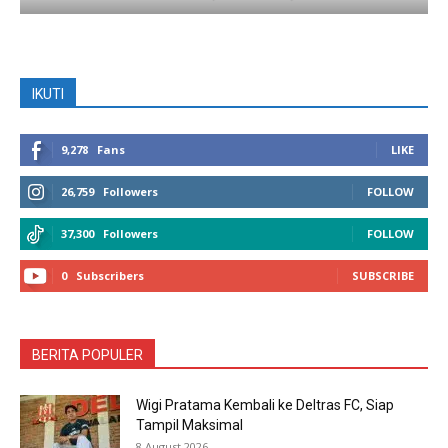
IKUTI
9,278
Fans
LIKE
26,759
Followers
FOLLOW
37,300
Followers
FOLLOW
0
Subscribers
SUBSCRIBE
BERITA POPULER
Wigi Pratama Kembali ke Deltras FC, Siap
Tampil Maksimal
8 August 2026