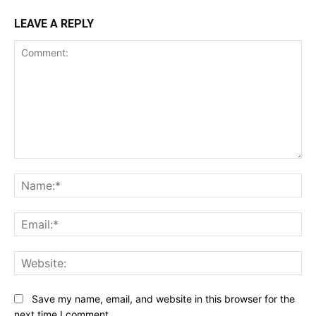
LEAVE A REPLY
Comment:
Na
Ema
Web
Save my name, email, and website in this browser for the
next time I comment.