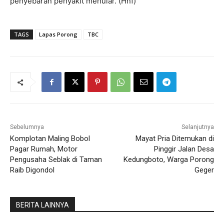
penyebaran penyakit menular. (Hnf)
TAGS
Lapas Porong
TBC
Sebelumnya
Selanjutnya
Komplotan Maling Bobol
Mayat Pria Ditemukan di
Pagar Rumah, Motor
Pinggir Jalan Desa
Pengusaha Seblak di Taman
Kedungboto, Warga Porong
Raib Digondol
Geger
BERITA LAINNYA