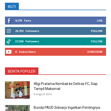
IKUTI
9,278
Fans
LIKE
26,759
Followers
FOLLOW
37,300
Followers
FOLLOW
0
Subscribers
SUBSCRIBE
BERITA POPULER
Wigi Pratama Kembali ke Deltras FC, Siap
Tampil Maksimal
8 August 2026
Bunda PAUD Sidoarjo Ingatkan Pentingnya