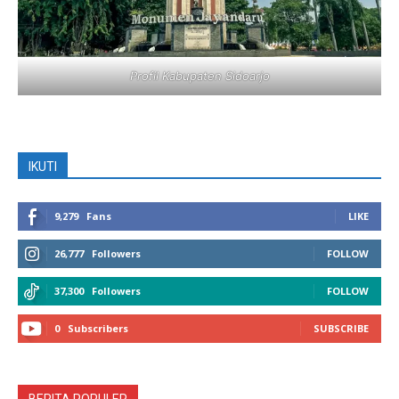
Profil Kabupaten Sidoarjo
IKUTI
9,279
Fans
LIKE
26,777
Followers
FOLLOW
37,300
Followers
FOLLOW
0
Subscribers
SUBSCRIBE