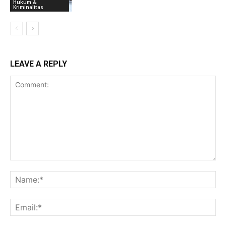
Hukum &
Kriminalitas
LEAVE A REPLY
Comment:
Na
Ema