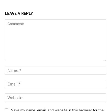
LEAVE A REPLY
Comment:
Na
Ema
Web
Save my name, email, and website in this browser for the