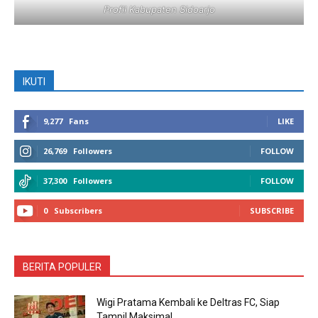
Profil Kabupaten Sidoarjo
IKUTI
9,277
Fans
LIKE
26,769
Followers
FOLLOW
37,300
Followers
FOLLOW
0
Subscribers
SUBSCRIBE
BERITA POPULER
Wigi Pratama Kembali ke Deltras FC, Siap
Tampil Maksimal