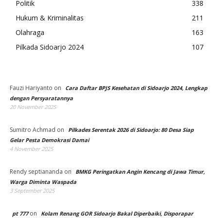
Politik
338
Hukum & Kriminalitas
211
Olahraga
163
Pilkada Sidoarjo 2024
107
Fauzi Hariyanto
on
Cara Daftar BPJS Kesehatan di Sidoarjo 2024, Lengkap
dengan Persyaratannya
20 November 2025
Sumitro Achmad
on
Pilkades Serentak 2026 di Sidoarjo: 80 Desa Siap
Gelar Pesta Demokrasi Damai
4 November 2025
Rendy septiananda
on
BMKG Peringatkan Angin Kencang di Jawa Timur,
Warga Diminta Waspada
3 September 2025
on
pt 777
Kolam Renang GOR Sidoarjo Bakal Diperbaiki, Disporapar