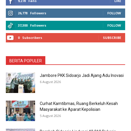
9,278
Fans
LIKE
26,778
Followers
FOLLOW
37,300
Followers
FOLLOW
0
Subscribers
SUBSCRIBE
BERITA POPULER
Jambore PKK Sidoarjo Jadi Ajang Adu Inovasi
6 August 2026
Curhat Kamtibmas, Ruang Berkeluh Kesah
Masyarakat ke Aparat Kepolisian
5 August 2026