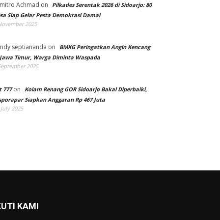
mitro Achmad
on
Pilkades Serentak 2026 di Sidoarjo: 80
sa Siap Gelar Pesta Demokrasi Damai
November 2025
ndy septiananda
on
BMKG Peringatkan Angin Kencang
 Jawa Timur, Warga Diminta Waspada
September 2025
on
t 777
Kolam Renang GOR Sidoarjo Bakal Diperbaiki,
sporapar Siapkan Anggaran Rp 467 Juta
 July 2025
KUTI KAMI