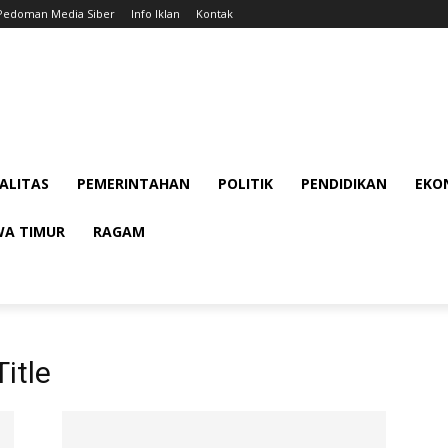
Pedoman Media Siber
Info Iklan
Kontak
ALITAS
PEMERINTAHAN
POLITIK
PENDIDIKAN
EKON
WA TIMUR
RAGAM
itle