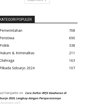
KATEGORI POPULER
Pemerintahan
708
Peristiwa
690
Politik
338
Hukum & Kriminalitas
211
Olahraga
163
Pilkada Sidoarjo 2024
107
uzi Hariyanto
on
Cara Daftar BPJS Kesehatan di
doarjo 2024, Lengkap dengan Persyaratannya
 November 2025