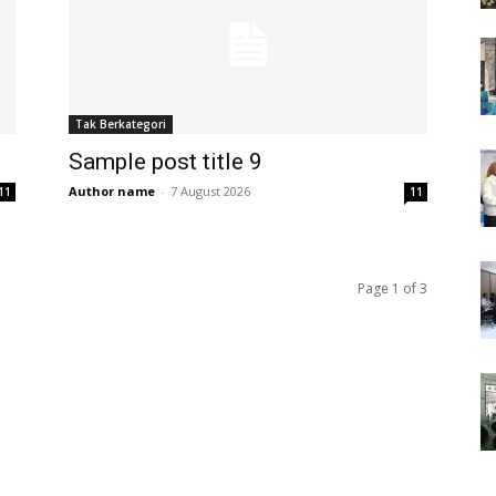
Tak Berkategori
Sample post title 9
Author name
-
7 August 2026
11
11
Page 1 of 3