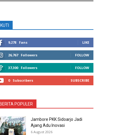
IKUTI
9,278
Fans
LIKE
26,767
Followers
FOLLOW
37,300
Followers
FOLLOW
0
Subscribers
SUBSCRIBE
BERITA POPULER
Jambore PKK Sidoarjo Jadi
Ajang Adu Inovasi
6 August 2026