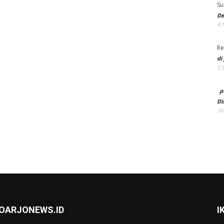
Su
De
4 
Re
di
3 
p
Di
16
DOARJONEWS.ID
I