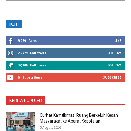
IKUTI
9,279
Fans
LIKE
26,779
Followers
FOLLOW
37,300
Followers
FOLLOW
0
Subscribers
SUBSCRIBE
BERITA POPULER
Curhat Kamtibmas, Ruang Berkeluh Kesah
Masyarakat ke Aparat Kepolisian
5 August 2026