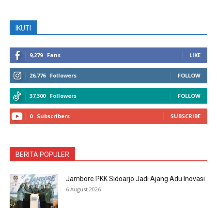
IKUTI
9,279
Fans
LIKE
26,776
Followers
FOLLOW
37,300
Followers
FOLLOW
0
Subscribers
SUBSCRIBE
BERITA POPULER
Jambore PKK Sidoarjo Jadi Ajang Adu Inovasi
6 August 2026