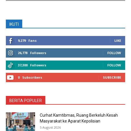
IKUTI
9,279
Fans
LIKE
26,778
Followers
FOLLOW
37,300
Followers
FOLLOW
0
Subscribers
SUBSCRIBE
BERITA POPULER
Curhat Kamtibmas, Ruang Berkeluh Kesah
Masyarakat ke Aparat Kepolisian
5 August 2026