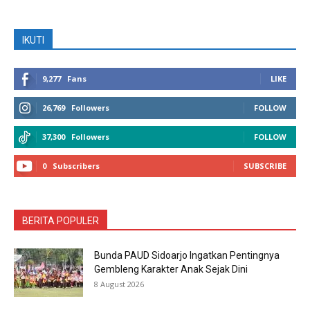
IKUTI
9,277
Fans
LIKE
26,769
Followers
FOLLOW
37,300
Followers
FOLLOW
0
Subscribers
SUBSCRIBE
BERITA POPULER
Bunda PAUD Sidoarjo Ingatkan Pentingnya
Gembleng Karakter Anak Sejak Dini
8 August 2026