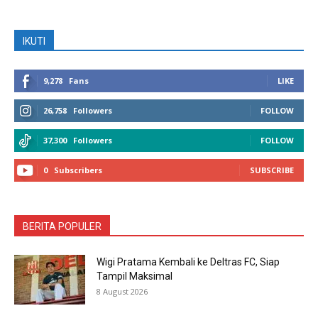
IKUTI
9,278
Fans
LIKE
26,758
Followers
FOLLOW
37,300
Followers
FOLLOW
0
Subscribers
SUBSCRIBE
BERITA POPULER
Wigi Pratama Kembali ke Deltras FC, Siap
Tampil Maksimal
8 August 2026