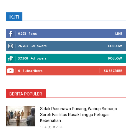
IKUTI
9,278
Fans
LIKE
26,763
Followers
FOLLOW
37,300
Followers
FOLLOW
0
Subscribers
SUBSCRIBE
BERITA POPULER
Sidak Rusunawa Pucang, Wabup Sidoarjo
Soroti Fasilitas Rusak hingga Petugas
Kebersihan...
10 August 2026