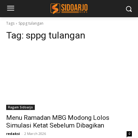
Tags
Sppg tulangan
Tag:
sppg tulangan
Ragam Sidoarjo
Menu Ramadan MBG Modong Lolos
Simulasi Ketat Sebelum Dibagikan
redaksi
-
2 March 2026
0