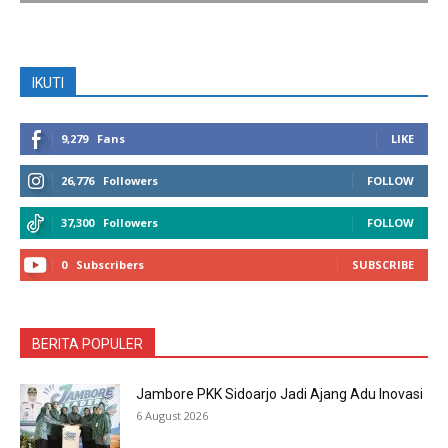
IKUTI
9,279
Fans
LIKE
26,776
Followers
FOLLOW
37,300
Followers
FOLLOW
0
Subscribers
SUBSCRIBE
BERITA POPULER
Jambore PKK Sidoarjo Jadi Ajang Adu Inovasi
6 August 2026