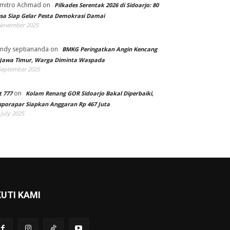
mitro Achmad
on
Pilkades Serentak 2026 di Sidoarjo: 80
sa Siap Gelar Pesta Demokrasi Damai
November 2025
ndy septiananda
on
BMKG Peringatkan Angin Kencang
 Jawa Timur, Warga Diminta Waspada
September 2025
on
t 777
Kolam Renang GOR Sidoarjo Bakal Diperbaiki,
sporapar Siapkan Anggaran Rp 467 Juta
 July 2025
KUTI KAMI