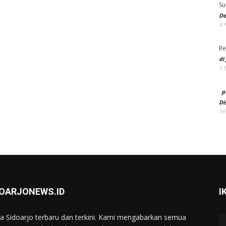
Su
De
4 
Re
di
3 
p
Di
16
DOARJONEWS.ID
I
ta Sidoarjo terbaru dan terkini. Kami mengabarkan semua