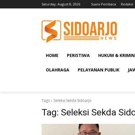
Saturday, August 8, 2026
Suara Pembaca
Redaksi
HOME
PERISTIWA
HUKUM & KRIMIN
OLAHRAGA
PELAYANAN PUBLIK
JA
Tags
Seleksi Sekda Sidoarjo
Tag:
Seleksi Sekda Sid