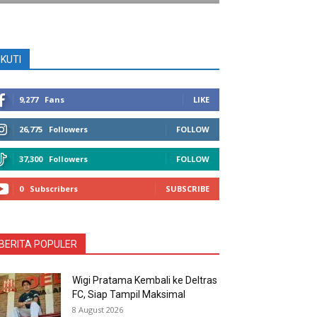
IKUTI
9,277
Fans
LIKE
26,775
Followers
FOLLOW
37,300
Followers
FOLLOW
0
Subscribers
SUBSCRIBE
BERITA POPULER
Wigi Pratama Kembali ke Deltras
FC, Siap Tampil Maksimal
8 August 2026