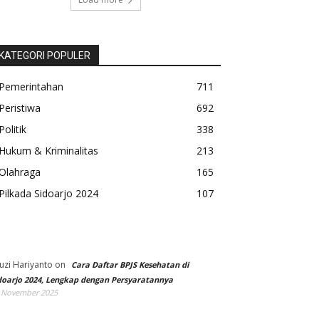
KATEGORI POPULER
Pemerintahan
711
Peristiwa
692
Politik
338
Hukum & Kriminalitas
213
Olahraga
165
Pilkada Sidoarjo 2024
107
uzi Hariyanto
on
Cara Daftar BPJS Kesehatan di
doarjo 2024, Lengkap dengan Persyaratannya
 November 2025