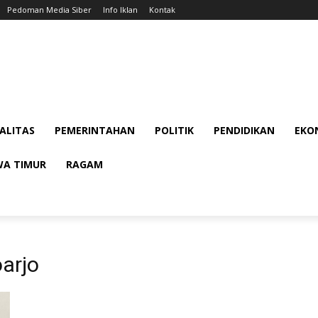
Pedoman Media Siber
Info Iklan
Kontak
ALITAS
PEMERINTAHAN
POLITIK
PENDIDIKAN
EKON
WA TIMUR
RAGAM
oarjo