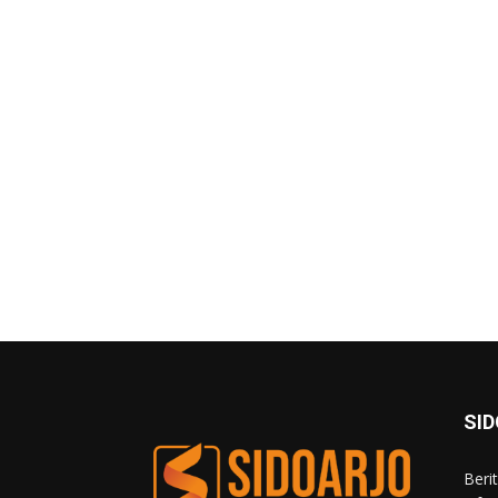
SI
Beri