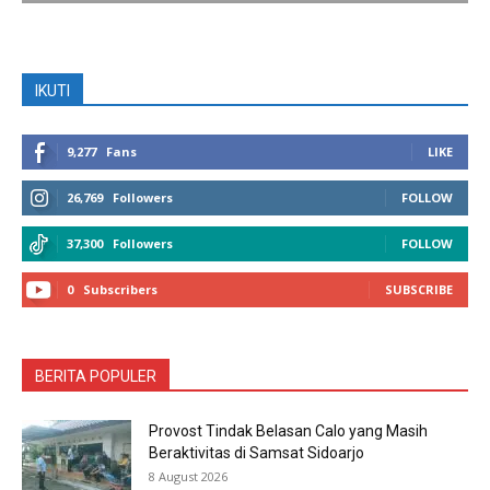
IKUTI
9,277
Fans
LIKE
26,769
Followers
FOLLOW
37,300
Followers
FOLLOW
0
Subscribers
SUBSCRIBE
BERITA POPULER
Provost Tindak Belasan Calo yang Masih
Beraktivitas di Samsat Sidoarjo
8 August 2026