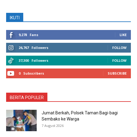
IKUTI
9,278
Fans
LIKE
26,767
Followers
FOLLOW
37,300
Followers
FOLLOW
0
Subscribers
SUBSCRIBE
BERITA POPULER
Jumat Berkah, Polsek Taman Bagi-bagi
Sembako ke Warga
7 August 2026