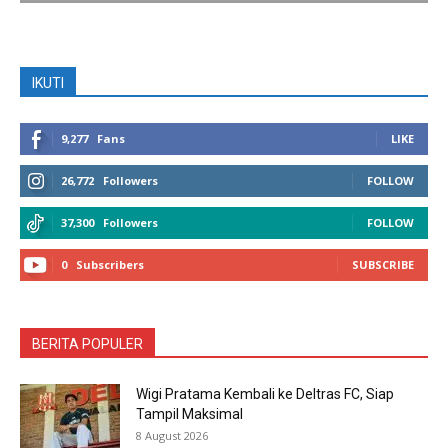
IKUTI
9,277
Fans
LIKE
26,772
Followers
FOLLOW
37,300
Followers
FOLLOW
0
Subscribers
SUBSCRIBE
BERITA POPULER
Wigi Pratama Kembali ke Deltras FC, Siap
Tampil Maksimal
8 August 2026