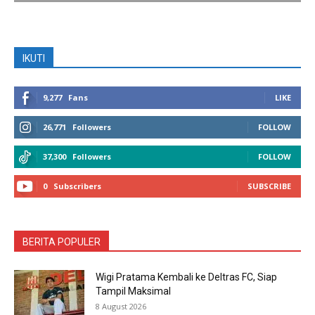
IKUTI
9,277
Fans
LIKE
26,771
Followers
FOLLOW
37,300
Followers
FOLLOW
0
Subscribers
SUBSCRIBE
BERITA POPULER
Wigi Pratama Kembali ke Deltras FC, Siap
Tampil Maksimal
8 August 2026