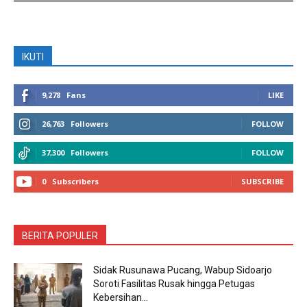
IKUTI
9,278
Fans
LIKE
26,763
Followers
FOLLOW
37,300
Followers
FOLLOW
0
Subscribers
SUBSCRIBE
BERITA POPULER
Sidak Rusunawa Pucang, Wabup Sidoarjo
Soroti Fasilitas Rusak hingga Petugas
Kebersihan...