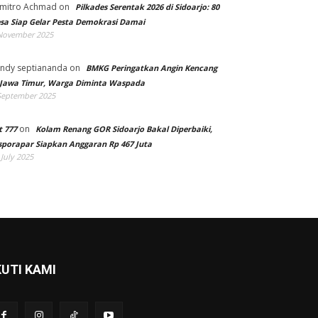
mitro Achmad
on
Pilkades Serentak 2026 di Sidoarjo: 80
sa Siap Gelar Pesta Demokrasi Damai
November 2025
ndy septiananda
on
BMKG Peringatkan Angin Kencang
 Jawa Timur, Warga Diminta Waspada
September 2025
on
t 777
Kolam Renang GOR Sidoarjo Bakal Diperbaiki,
sporapar Siapkan Anggaran Rp 467 Juta
 July 2025
KUTI KAMI