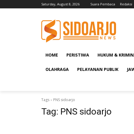
Saturday, August 8, 2026
Suara Pembaca
Redaksi
HOME
PERISTIWA
HUKUM & KRIMIN
OLAHRAGA
PELAYANAN PUBLIK
JA
Tags
PNS sidoarjo
Tag:
PNS sidoarjo