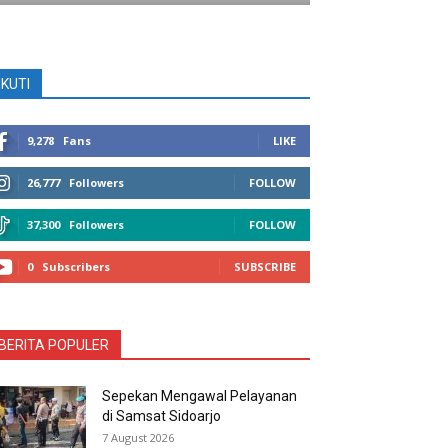
IKUTI
9,278
Fans
LIKE
26,777
Followers
FOLLOW
37,300
Followers
FOLLOW
0
Subscribers
SUBSCRIBE
BERITA POPULER
Sepekan Mengawal Pelayanan
di Samsat Sidoarjo
7 August 2026