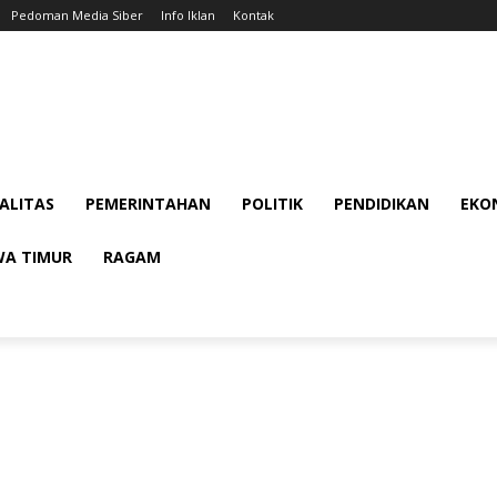
Pedoman Media Siber
Info Iklan
Kontak
ALITAS
PEMERINTAHAN
POLITIK
PENDIDIKAN
EKON
WA TIMUR
RAGAM