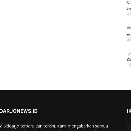
Su
De
4 
Re
di
3 
p
Di
16
DOARJONEWS.ID
I
ta Sidoarjo terbaru dan terkini. Kami mengabarkan semua