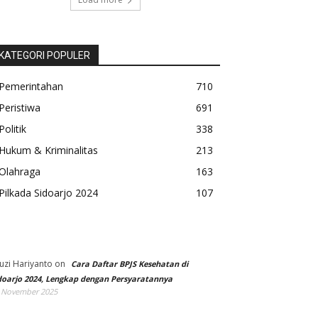
KATEGORI POPULER
Pemerintahan
710
Peristiwa
691
Politik
338
Hukum & Kriminalitas
213
Olahraga
163
Pilkada Sidoarjo 2024
107
uzi Hariyanto
on
Cara Daftar BPJS Kesehatan di
doarjo 2024, Lengkap dengan Persyaratannya
 November 2025