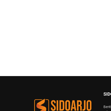
SI
Beri