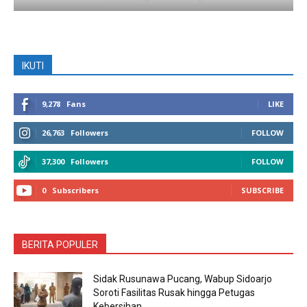
IKUTI
9,278
Fans
LIKE
26,763
Followers
FOLLOW
37,300
Followers
FOLLOW
0
Subscribers
SUBSCRIBE
BERITA POPULER
Sidak Rusunawa Pucang, Wabup Sidoarjo
Soroti Fasilitas Rusak hingga Petugas
Kebersihan...