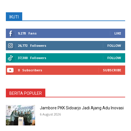
IKUTI
9,278
Fans
LIKE
26,772
Followers
FOLLOW
37,300
Followers
FOLLOW
0
Subscribers
SUBSCRIBE
BERITA POPULER
Jambore PKK Sidoarjo Jadi Ajang Adu Inovasi
6 August 2026