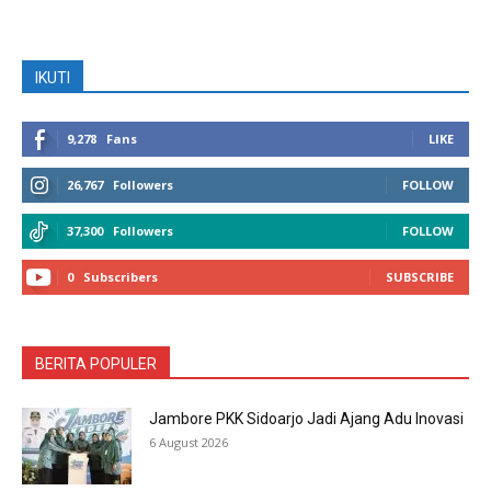
IKUTI
9,278
Fans
LIKE
26,767
Followers
FOLLOW
37,300
Followers
FOLLOW
0
Subscribers
SUBSCRIBE
BERITA POPULER
Jambore PKK Sidoarjo Jadi Ajang Adu Inovasi
6 August 2026