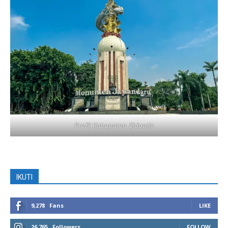
Profil Kabupaten Sidoarjo
IKUTI
9,278
Fans
LIKE
26,765
Followers
FOLLOW