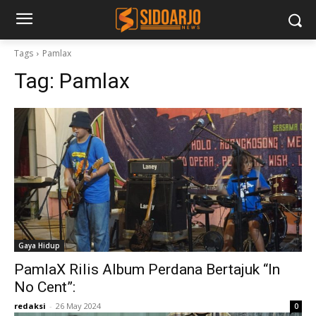
Tags
Pamlax
Tag:
Pamlax
Gaya Hidup
PamlaX Rilis Album Perdana Bertajuk “In
No Cent”:
redaksi
-
26 May 2024
0