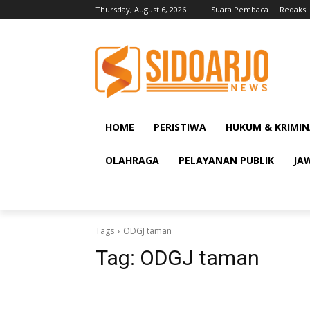
Thursday, August 6, 2026
Suara Pembaca
Redaksi
HOME
PERISTIWA
HUKUM & KRIMIN
OLAHRAGA
PELAYANAN PUBLIK
JA
Tags
ODGJ taman
Tag:
ODGJ taman