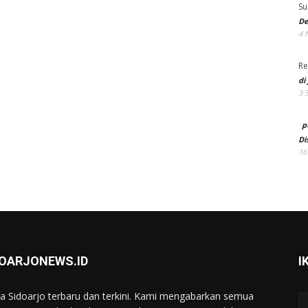
Su
De
4 
Re
di
3 
p
Di
16
DOARJONEWS.ID
I
ta Sidoarjo terbaru dan terkini. Kami mengabarkan semua