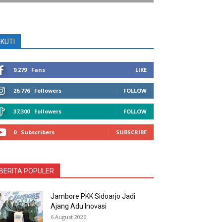
IKUTI
9,279
Fans
LIKE
26,776
Followers
FOLLOW
37,300
Followers
FOLLOW
0
Subscribers
SUBSCRIBE
BERITA POPULER
Jambore PKK Sidoarjo Jadi
Ajang Adu Inovasi
6 August 2026