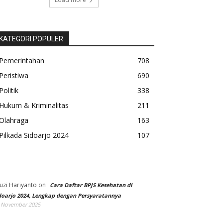
KATEGORI POPULER
Pemerintahan
708
Peristiwa
690
Politik
338
Hukum & Kriminalitas
211
Olahraga
163
Pilkada Sidoarjo 2024
107
uzi Hariyanto
on
Cara Daftar BPJS Kesehatan di
doarjo 2024, Lengkap dengan Persyaratannya
 November 2025