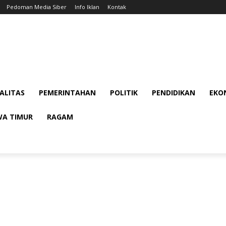
Pedoman Media Siber
Info Iklan
Kontak
ALITAS
PEMERINTAHAN
POLITIK
PENDIDIKAN
EKON
WA TIMUR
RAGAM