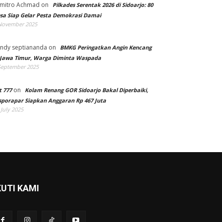
mitro Achmad
on
Pilkades Serentak 2026 di Sidoarjo: 80
sa Siap Gelar Pesta Demokrasi Damai
November 2025
ndy septiananda
on
BMKG Peringatkan Angin Kencang
 Jawa Timur, Warga Diminta Waspada
September 2025
on
t 777
Kolam Renang GOR Sidoarjo Bakal Diperbaiki,
sporapar Siapkan Anggaran Rp 467 Juta
 July 2025
KUTI KAMI