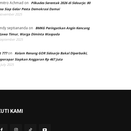
mitro Achmad
on
Pilkades Serentak 2026 di Sidoarjo: 80
sa Siap Gelar Pesta Demokrasi Damai
November 2025
ndy septiananda
on
BMKG Peringatkan Angin Kencang
 Jawa Timur, Warga Diminta Waspada
September 2025
on
t 777
Kolam Renang GOR Sidoarjo Bakal Diperbaiki,
sporapar Siapkan Anggaran Rp 467 Juta
 July 2025
KUTI KAMI