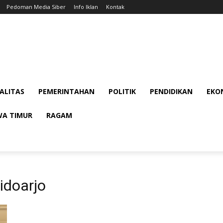
Pedoman Media Siber
Info Iklan
Kontak
ALITAS
PEMERINTAHAN
POLITIK
PENDIDIKAN
EKON
WA TIMUR
RAGAM
sidoarjo