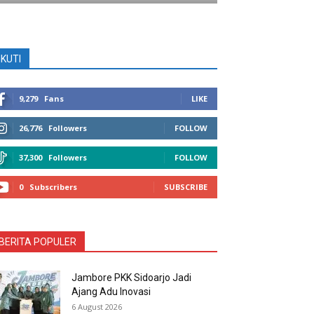
IKUTI
9,279
Fans
LIKE
26,776
Followers
FOLLOW
37,300
Followers
FOLLOW
0
Subscribers
SUBSCRIBE
BERITA POPULER
Jambore PKK Sidoarjo Jadi
Ajang Adu Inovasi
6 August 2026