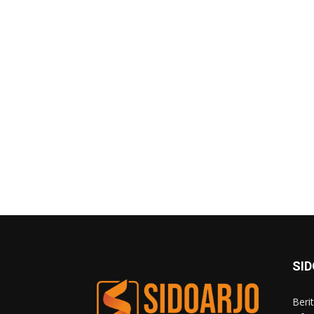
SI
Beri