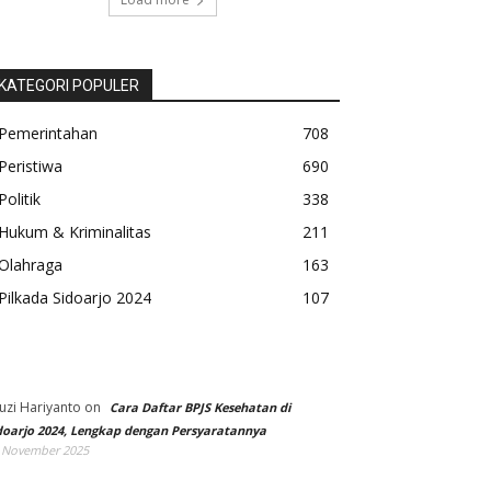
KATEGORI POPULER
Pemerintahan
708
Peristiwa
690
Politik
338
Hukum & Kriminalitas
211
Olahraga
163
Pilkada Sidoarjo 2024
107
uzi Hariyanto
on
Cara Daftar BPJS Kesehatan di
doarjo 2024, Lengkap dengan Persyaratannya
 November 2025