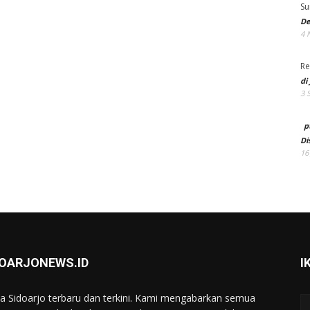
Su
De
4 
Re
di
3 
p
Di
16
DOARJONEWS.ID
I
ta Sidoarjo terbaru dan terkini. Kami mengabarkan semua