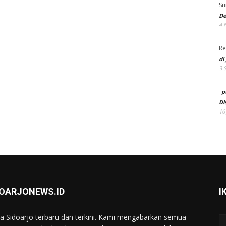
Su
De
4 
Re
di
3 
p
Di
16
DOARJONEWS.ID
I
ta Sidoarjo terbaru dan terkini. Kami mengabarkan semua