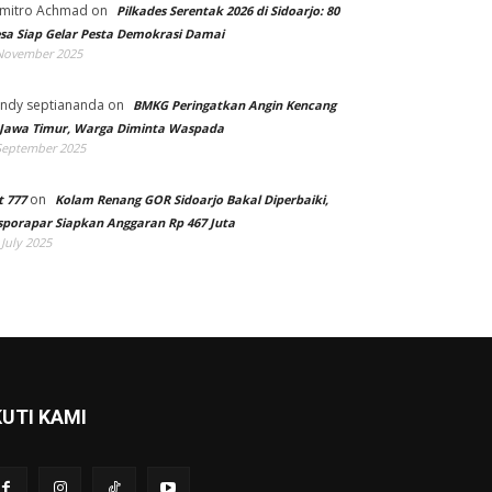
mitro Achmad
on
Pilkades Serentak 2026 di Sidoarjo: 80
sa Siap Gelar Pesta Demokrasi Damai
November 2025
ndy septiananda
on
BMKG Peringatkan Angin Kencang
 Jawa Timur, Warga Diminta Waspada
September 2025
on
t 777
Kolam Renang GOR Sidoarjo Bakal Diperbaiki,
sporapar Siapkan Anggaran Rp 467 Juta
 July 2025
KUTI KAMI