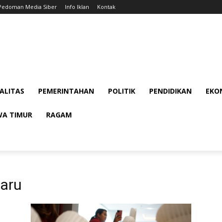
Pedoman Media Siber
Info Iklan
Kontak
ALITAS
PEMERINTAHAN
POLITIK
PENDIDIKAN
EKON
WA TIMUR
RAGAM
Baru