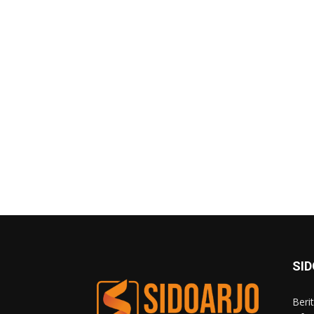
SI
Beri