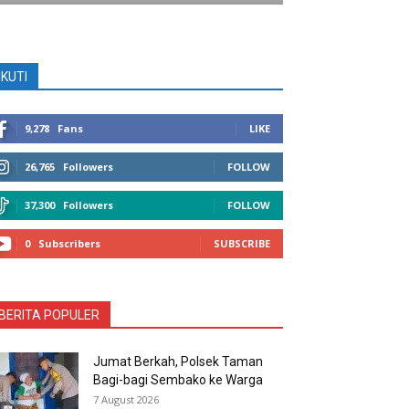
IKUTI
9,278
Fans
LIKE
26,765
Followers
FOLLOW
37,300
Followers
FOLLOW
0
Subscribers
SUBSCRIBE
BERITA POPULER
Jumat Berkah, Polsek Taman
Bagi-bagi Sembako ke Warga
7 August 2026