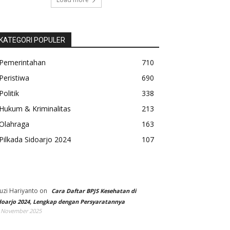
KATEGORI POPULER
Pemerintahan
710
Peristiwa
690
Politik
338
Hukum & Kriminalitas
213
Olahraga
163
Pilkada Sidoarjo 2024
107
uzi Hariyanto
on
Cara Daftar BPJS Kesehatan di
doarjo 2024, Lengkap dengan Persyaratannya
 November 2025