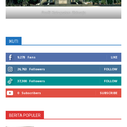
Profil Kabupaten Sidoarjo
IKUTI
9,278
Fans
LIKE
26,763
Followers
FOLLOW
37,300
Followers
FOLLOW
0
Subscribers
SUBSCRIBE
BERITA POPULER