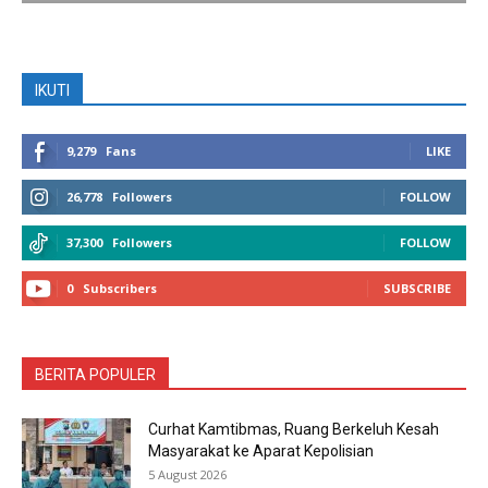
IKUTI
9,279
Fans
LIKE
26,778
Followers
FOLLOW
37,300
Followers
FOLLOW
0
Subscribers
SUBSCRIBE
BERITA POPULER
Curhat Kamtibmas, Ruang Berkeluh Kesah
Masyarakat ke Aparat Kepolisian
5 August 2026