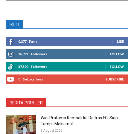
IKUTI
9,277
Fans
LIKE
26,773
Followers
FOLLOW
37,300
Followers
FOLLOW
0
Subscribers
SUBSCRIBE
BERITA POPULER
Wigi Pratama Kembali ke Deltras FC, Siap
Tampil Maksimal
8 August 2026