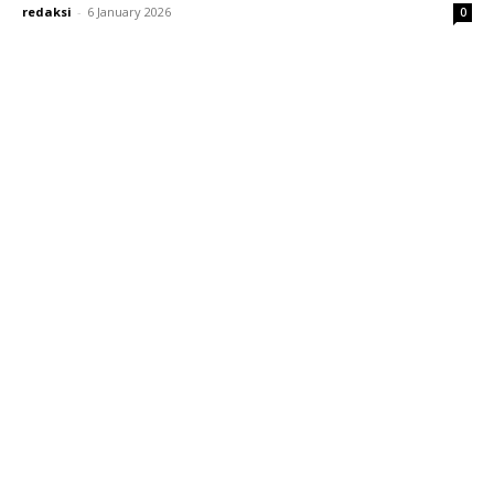
redaksi
-
6 January 2026
0