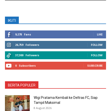
IKUTI
9,278
Fans
LIKE
26,759
Followers
FOLLOW
37,300
Followers
FOLLOW
0
Subscribers
SUBSCRIBE
BERITA POPULER
Wigi Pratama Kembali ke Deltras FC, Siap
Tampil Maksimal
8 August 2026