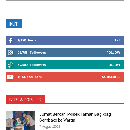
IKUTI
9,278
Fans
LIKE
26,765
Followers
FOLLOW
37,300
Followers
FOLLOW
0
Subscribers
SUBSCRIBE
BERITA POPULER
Jumat Berkah, Polsek Taman Bagi-bagi
Sembako ke Warga
7 August 2026