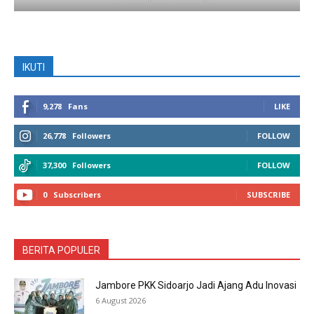
IKUTI
9,278
Fans
LIKE
26,778
Followers
FOLLOW
37,300
Followers
FOLLOW
0
Subscribers
SUBSCRIBE
BERITA POPULER
Jambore PKK Sidoarjo Jadi Ajang Adu Inovasi
6 August 2026