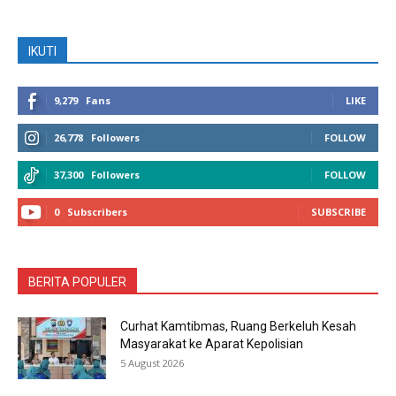
IKUTI
9,279
Fans
LIKE
26,778
Followers
FOLLOW
37,300
Followers
FOLLOW
0
Subscribers
SUBSCRIBE
BERITA POPULER
Curhat Kamtibmas, Ruang Berkeluh Kesah
Masyarakat ke Aparat Kepolisian
5 August 2026