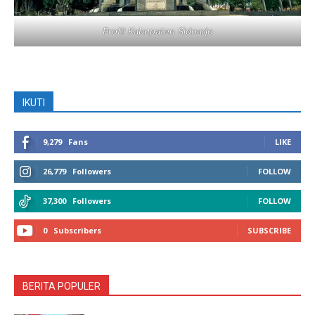
Profil Kabupaten Sidoarjo
IKUTI
9,279
Fans
LIKE
26,779
Followers
FOLLOW
37,300
Followers
FOLLOW
0
Subscribers
SUBSCRIBE
BERITA POPULER