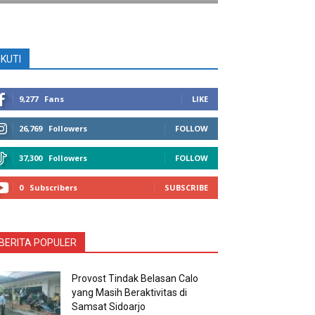
IKUTI
9,277
Fans
LIKE
26,769
Followers
FOLLOW
37,300
Followers
FOLLOW
0
Subscribers
SUBSCRIBE
BERITA POPULER
Provost Tindak Belasan Calo
yang Masih Beraktivitas di
Samsat Sidoarjo