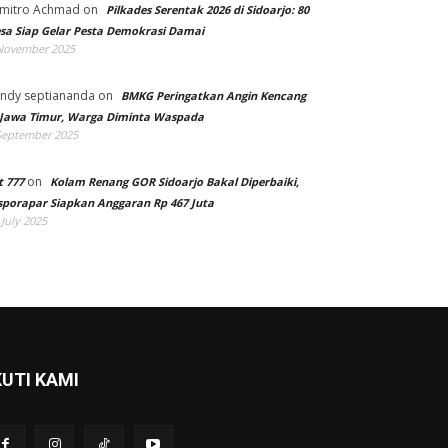
mitro Achmad
on
Pilkades Serentak 2026 di Sidoarjo: 80
sa Siap Gelar Pesta Demokrasi Damai
November 2025
ndy septiananda
on
BMKG Peringatkan Angin Kencang
 Jawa Timur, Warga Diminta Waspada
September 2025
on
t 777
Kolam Renang GOR Sidoarjo Bakal Diperbaiki,
sporapar Siapkan Anggaran Rp 467 Juta
 July 2025
KUTI KAMI