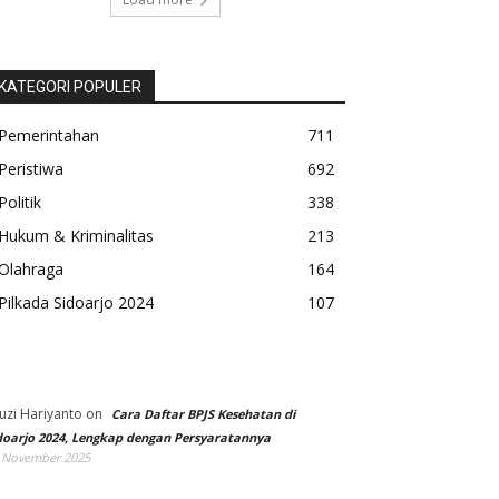
KATEGORI POPULER
Pemerintahan
711
Peristiwa
692
Politik
338
Hukum & Kriminalitas
213
Olahraga
164
Pilkada Sidoarjo 2024
107
uzi Hariyanto
on
Cara Daftar BPJS Kesehatan di
doarjo 2024, Lengkap dengan Persyaratannya
 November 2025