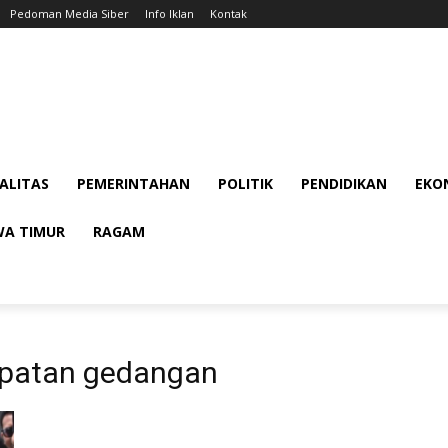
Pedoman Media Siber
Info Iklan
Kontak
ALITAS
PEMERINTAHAN
POLITIK
PENDIDIKAN
EKON
WA TIMUR
RAGAM
patan gedangan