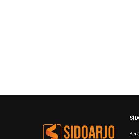
SI
Beri