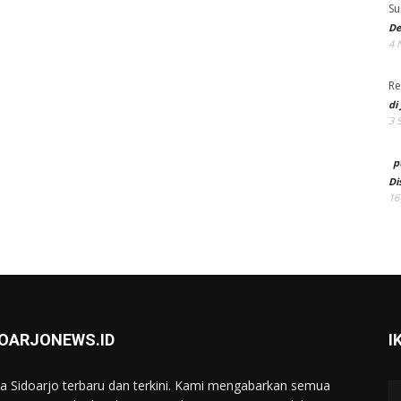
Su
De
4 
Re
di
3 
p
Di
16
DOARJONEWS.ID
I
ta Sidoarjo terbaru dan terkini. Kami mengabarkan semua