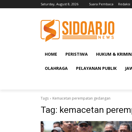
Saturday, August 8, 2026
Suara Pembaca
Redaksi
HOME
PERISTIWA
HUKUM & KRIMIN
OLAHRAGA
PELAYANAN PUBLIK
JA
Tags
Kemacetan perempatan gedangan
Tag:
kemacetan perem