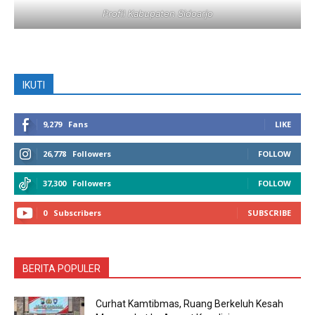
Profil Kabupaten Sidoarjo
IKUTI
9,279
Fans
LIKE
26,778
Followers
FOLLOW
37,300
Followers
FOLLOW
0
Subscribers
SUBSCRIBE
BERITA POPULER
Curhat Kamtibmas, Ruang Berkeluh Kesah