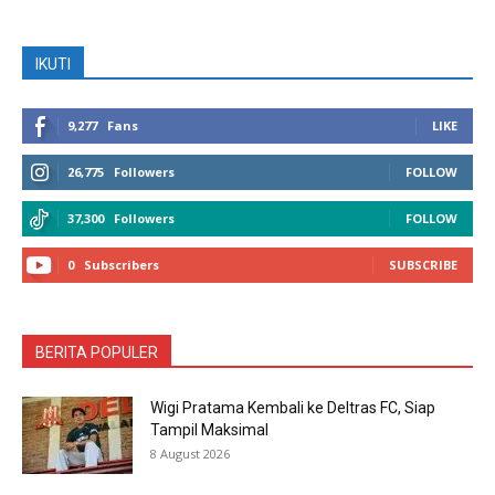
IKUTI
9,277
Fans
LIKE
26,775
Followers
FOLLOW
37,300
Followers
FOLLOW
0
Subscribers
SUBSCRIBE
BERITA POPULER
Wigi Pratama Kembali ke Deltras FC, Siap
Tampil Maksimal
8 August 2026