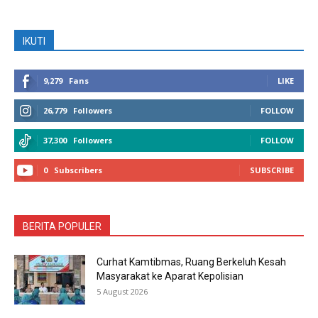
IKUTI
9,279
Fans
LIKE
26,779
Followers
FOLLOW
37,300
Followers
FOLLOW
0
Subscribers
SUBSCRIBE
BERITA POPULER
Curhat Kamtibmas, Ruang Berkeluh Kesah
Masyarakat ke Aparat Kepolisian
5 August 2026