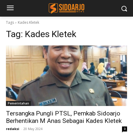
Tags
Kades Kletek
Tag:
Kades Kletek
Pemerintahan
Tersangka Pungli PTSL, Pemkab Sidoarjo
Berhentikan M Anas Sebagai Kades Kletek
redaksi
-
20 May 2024
0