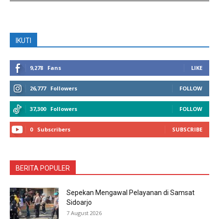
IKUTI
9,278
Fans
LIKE
26,777
Followers
FOLLOW
37,300
Followers
FOLLOW
0
Subscribers
SUBSCRIBE
BERITA POPULER
Sepekan Mengawal Pelayanan di Samsat
Sidoarjo
7 August 2026