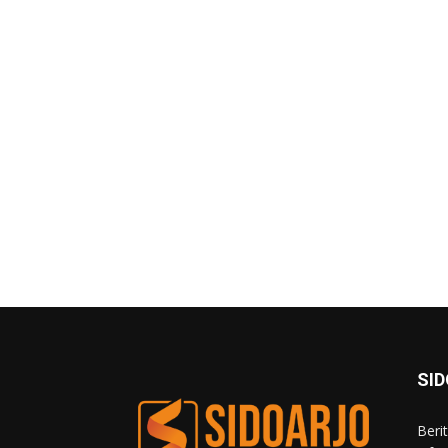
SI
Beri