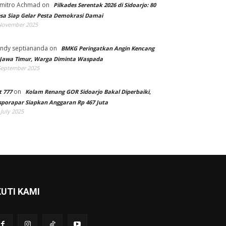
mitro Achmad
on
Pilkades Serentak 2026 di Sidoarjo: 80
sa Siap Gelar Pesta Demokrasi Damai
November 2025
ndy septiananda
on
BMKG Peringatkan Angin Kencang
 Jawa Timur, Warga Diminta Waspada
September 2025
on
t 777
Kolam Renang GOR Sidoarjo Bakal Diperbaiki,
sporapar Siapkan Anggaran Rp 467 Juta
 July 2025
KUTI KAMI