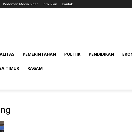
Pedoman Media Siber
Info Iklan
Kontak
ALITAS
PEMERINTAHAN
POLITIK
PENDIDIKAN
EKON
WA TIMUR
RAGAM
ing