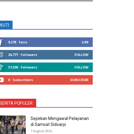
IKUTI
9,278
Fans
LIKE
26,777
Followers
FOLLOW
37,300
Followers
FOLLOW
0
Subscribers
SUBSCRIBE
BERITA POPULER
Sepekan Mengawal Pelayanan
di Samsat Sidoarjo
7 August 2026