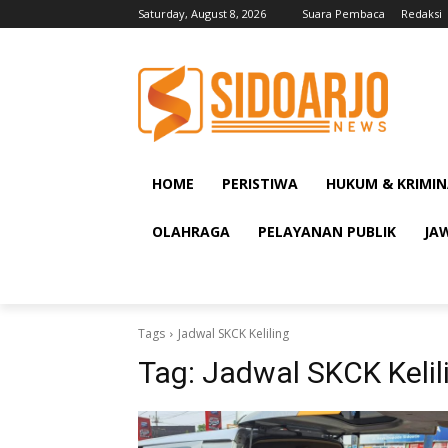
Saturday, August 8, 2026
Suara Pembaca
Redaksi
HOME
PERISTIWA
HUKUM & KRIMIN
OLAHRAGA
PELAYANAN PUBLIK
JA
Tags
Jadwal SKCK Keliling
Tag:
Jadwal SKCK Kelil