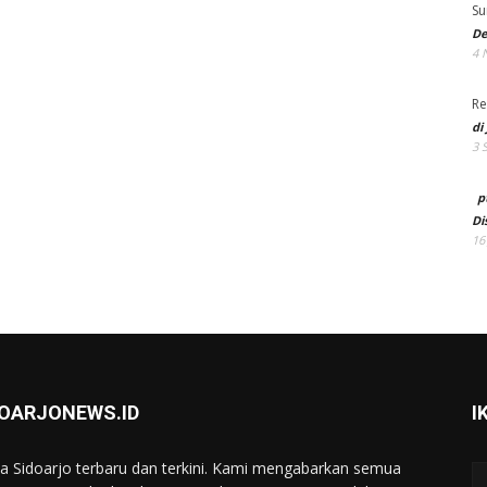
Su
De
4 
Re
di
3 
p
Di
16
DOARJONEWS.ID
I
ta Sidoarjo terbaru dan terkini. Kami mengabarkan semua