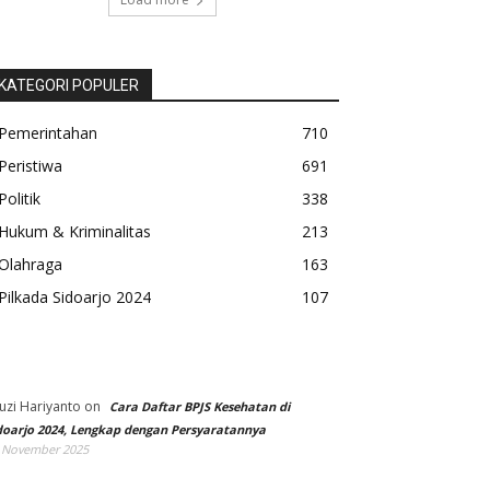
KATEGORI POPULER
Pemerintahan
710
Peristiwa
691
Politik
338
Hukum & Kriminalitas
213
Olahraga
163
Pilkada Sidoarjo 2024
107
uzi Hariyanto
on
Cara Daftar BPJS Kesehatan di
doarjo 2024, Lengkap dengan Persyaratannya
 November 2025