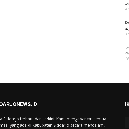
De
4 
Re
di
3 
p
Di
16
DOARJONEWS.ID
I
ta Sidoarjo terbaru dan terkini. Kami mengabarkan semua
rmasi yang ada di Kabupaten Sidoarjo secara mendalam,