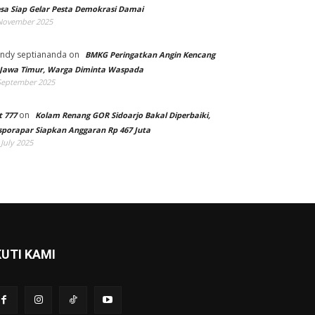
sa Siap Gelar Pesta Demokrasi Damai
November 2025
ndy septiananda
on
BMKG Peringatkan Angin Kencang
 Jawa Timur, Warga Diminta Waspada
September 2025
on
t 777
Kolam Renang GOR Sidoarjo Bakal Diperbaiki,
sporapar Siapkan Anggaran Rp 467 Juta
 July 2025
KUTI KAMI