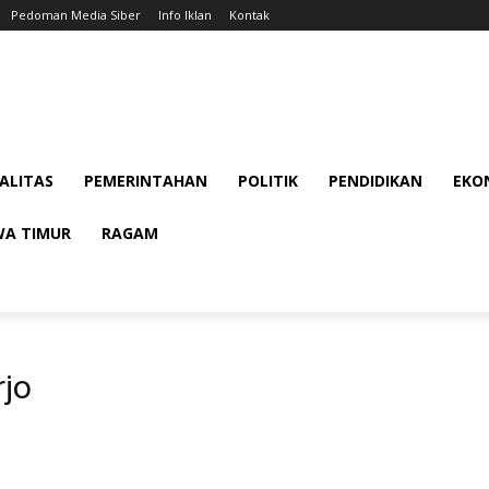
Pedoman Media Siber
Info Iklan
Kontak
ALITAS
PEMERINTAHAN
POLITIK
PENDIDIKAN
EKON
WA TIMUR
RAGAM
rjo