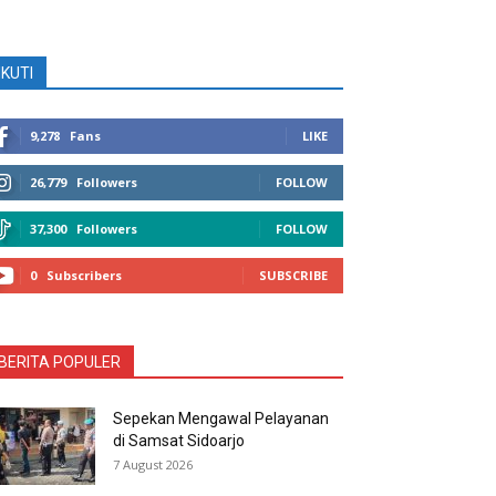
IKUTI
9,278
Fans
LIKE
26,779
Followers
FOLLOW
37,300
Followers
FOLLOW
0
Subscribers
SUBSCRIBE
BERITA POPULER
Sepekan Mengawal Pelayanan
di Samsat Sidoarjo
7 August 2026