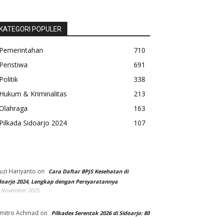
KATEGORI POPULER
Pemerintahan
710
Peristiwa
691
Politik
338
Hukum & Kriminalitas
213
Olahraga
163
Pilkada Sidoarjo 2024
107
uzi Hariyanto
on
Cara Daftar BPJS Kesehatan di
doarjo 2024, Lengkap dengan Persyaratannya
 November 2025
mitro Achmad
on
Pilkades Serentak 2026 di Sidoarjo: 80