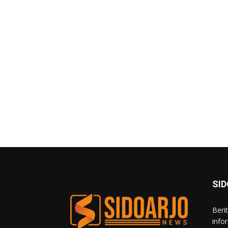
SI
Beri
info