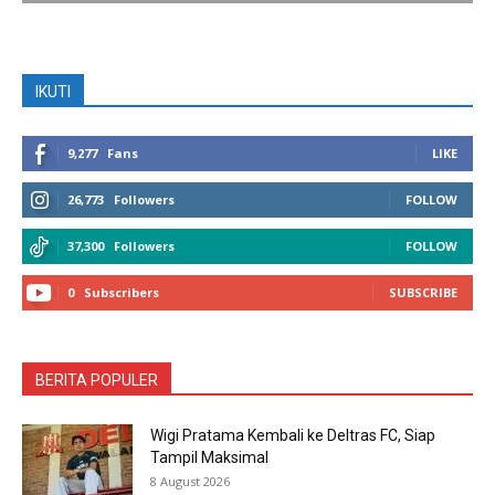
IKUTI
9,277
Fans
LIKE
26,773
Followers
FOLLOW
37,300
Followers
FOLLOW
0
Subscribers
SUBSCRIBE
BERITA POPULER
Wigi Pratama Kembali ke Deltras FC, Siap
Tampil Maksimal
8 August 2026