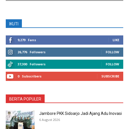
IKUTI
9,279
Fans
LIKE
26,776
Followers
FOLLOW
37,300
Followers
FOLLOW
0
Subscribers
SUBSCRIBE
BERITA POPULER
Jambore PKK Sidoarjo Jadi Ajang Adu Inovasi
6 August 2026