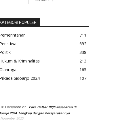
KATEGORI POPULER
Pemerintahan
711
Peristiwa
692
Politik
338
Hukum & Kriminalitas
213
Olahraga
165
Pilkada Sidoarjo 2024
107
uzi Hariyanto
on
Cara Daftar BPJS Kesehatan di
doarjo 2024, Lengkap dengan Persyaratannya
 November 2025