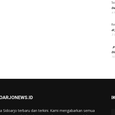
Su
De
4 
Re
di
3 
p
Di
16
DOARJONEWS.ID
I
ta Sidoarjo terbaru dan terkini. Kami mengabarkan semua