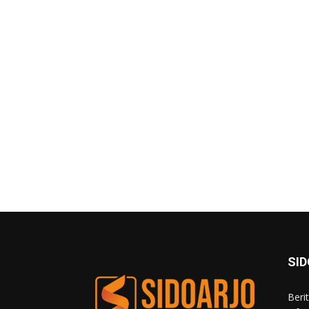
SI
Beri