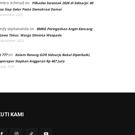
mitro Achmad
on
Pilkades Serentak 2026 di Sidoarjo: 80
sa Siap Gelar Pesta Demokrasi Damai
November 2025
ndy septiananda
on
BMKG Peringatkan Angin Kencang
 Jawa Timur, Warga Diminta Waspada
September 2025
on
t 777
Kolam Renang GOR Sidoarjo Bakal Diperbaiki,
sporapar Siapkan Anggaran Rp 467 Juta
 July 2025
KUTI KAMI