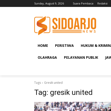
Sunday, August 9, 2026
Suara Pembaca
Redaksi
HOME
PERISTIWA
HUKUM & KRIMIN
OLAHRAGA
PELAYANAN PUBLIK
JA
Tags
Gresik united
Tag:
gresik united