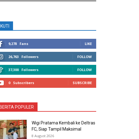
IKUTI
9,278
Fans
LIKE
26,763
Followers
FOLLOW
37,300
Followers
FOLLOW
0
Subscribers
SUBSCRIBE
BERITA POPULER
Wigi Pratama Kembali ke Deltras
FC, Siap Tampil Maksimal
8 August 2026