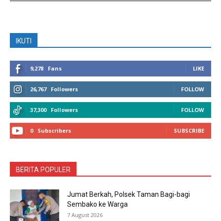
IKUTI
9,278
Fans
LIKE
26,767
Followers
FOLLOW
37,300
Followers
FOLLOW
0
Subscribers
SUBSCRIBE
BERITA POPULER
Jumat Berkah, Polsek Taman Bagi-bagi
Sembako ke Warga
7 August 2026