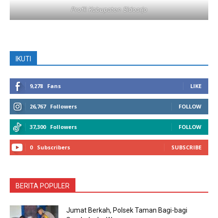
Profil Kabupaten Sidoarjo
IKUTI
9,278
Fans
LIKE
26,767
Followers
FOLLOW
37,300
Followers
FOLLOW
0
Subscribers
SUBSCRIBE
BERITA POPULER
Jumat Berkah, Polsek Taman Bagi-bagi