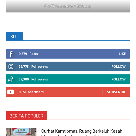
Profil Kabupaten Sidoarjo
IKUTI
9,279
Fans
LIKE
26,778
Followers
FOLLOW
37,300
Followers
FOLLOW
0
Subscribers
SUBSCRIBE
BERITA POPULER
Curhat Kamtibmas, Ruang Berkeluh Kesah