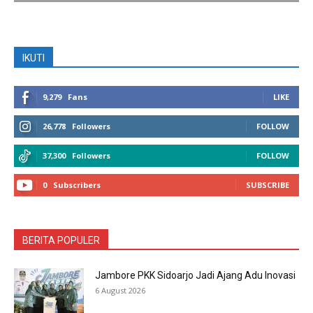
IKUTI
9,279
Fans
LIKE
26,778
Followers
FOLLOW
37,300
Followers
FOLLOW
0
Subscribers
SUBSCRIBE
BERITA POPULER
Jambore PKK Sidoarjo Jadi Ajang Adu Inovasi
6 August 2026